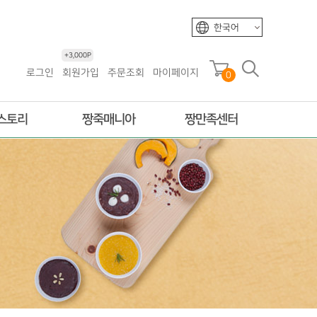
한국어
+3,000P
로그인
회원가입
주문조회
마이페이지
0
스토리
짱죽매니아
짱만족센터