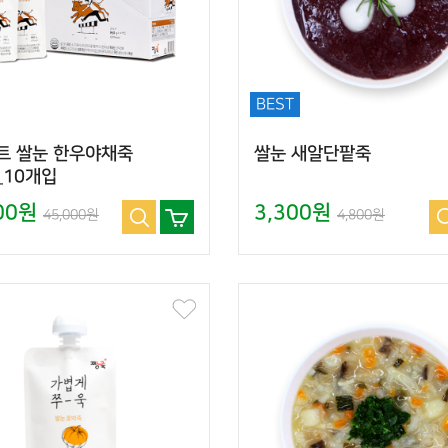
BEST
트 쌀눈 한우야채죽
쌀눈 새알단팥죽
_10개입
000원
3,300원
45,000원
4,800원