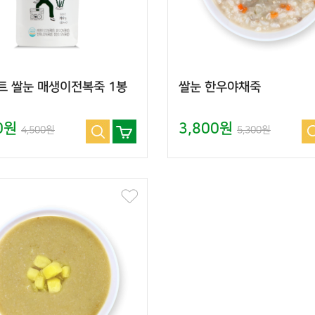
트 쌀눈 매생이전복죽 1봉
쌀눈 한우야채죽
00원
3,800원
4,500원
5,300원