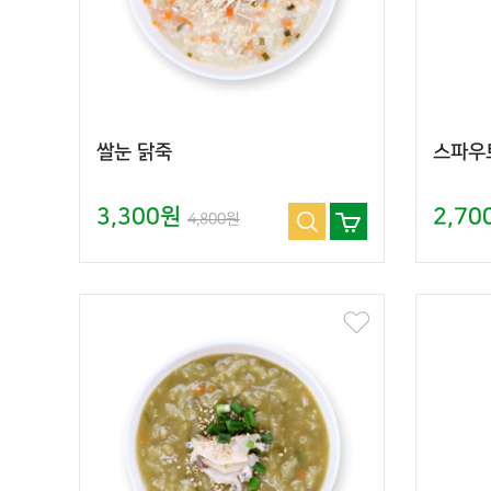
쌀눈 닭죽
스파우
3,300원
2,7
4,800원