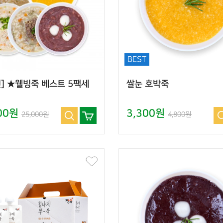
BEST
] ★웰빙죽 베스트 5팩세
쌀눈 호박죽
300원
3,300원
25,000원
4,800원