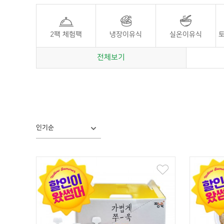
2팩 체험팩
냉장이유식
실온이유식
토
전체보기