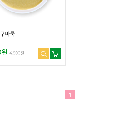
고구마죽
00원
4,800원
1