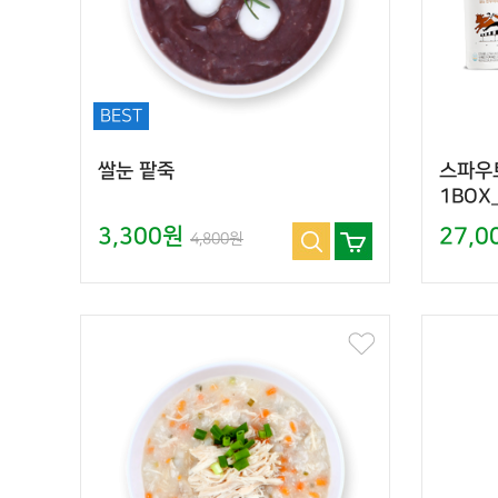
BEST
쌀눈 팥죽
스파우
1BOX
3,300원
27,
4,800원