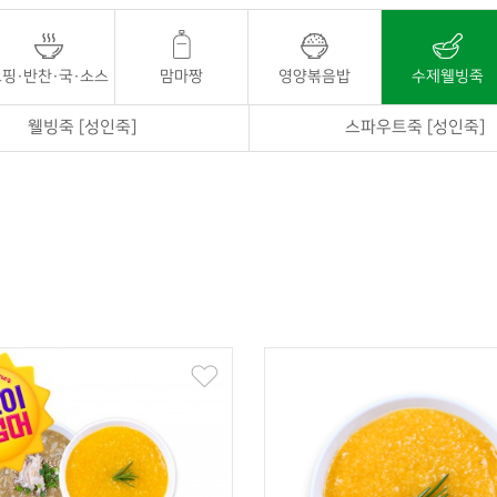
핑·반찬·국·소스
맘마짱
영양볶음밥
수제웰빙죽
웰빙죽 [성인죽]
스파우트죽 [성인죽]