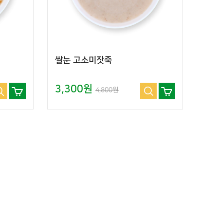
쌀눈 고소미잣죽
3,300원
4,800원