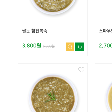
쌀눈 참전복죽
스파우
3,800원
2,7
5,300원