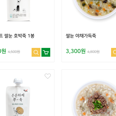
트 쌀눈 호박죽 1봉
쌀눈 야채가득죽
00원
3,300원
4,500원
4,800원