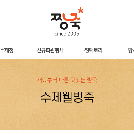
s
i
n
c
e
2
0
0
5
수제청
신규회원행사
짱팩토리
짱