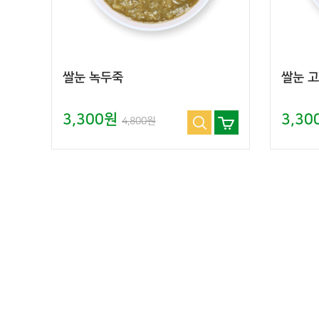
쌀눈 녹두죽
쌀눈 
3,300원
3,3
4,800원