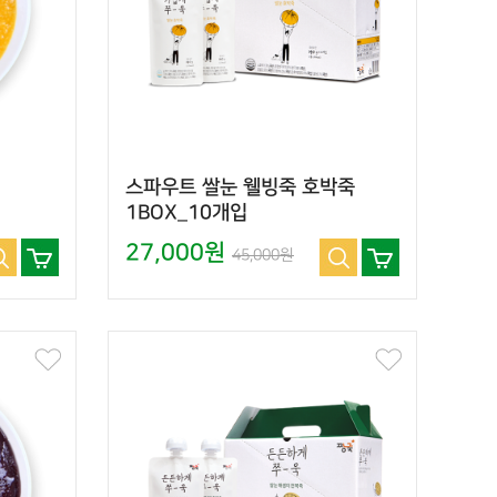
스파우트 쌀눈 웰빙죽 호박죽
1BOX_10개입
27,000원
45,000원