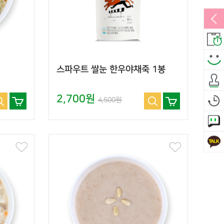
스파우트 쌀눈 한우야채죽 1봉
2,700원
4,500원