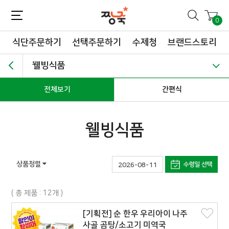
짱죽-정성이 가득한 짱죽!
맛~있는 이유식 짱죽♡할인해봄 *신규몰 이유식 1900원~ + 적립금 3천점 *기획전 할인 최대 ~62%, 짱죽 GO!
0
식단주문하기
선택주문하기
수제청
브랜드스토리
웰빙식품
전체보기
간편식
웰빙식품
상품정렬
2026-08-11
( 총 제품 : 12개 )
[기획전] 순 한우 우리아이 나주
사골 곰탕/소고기 미역국