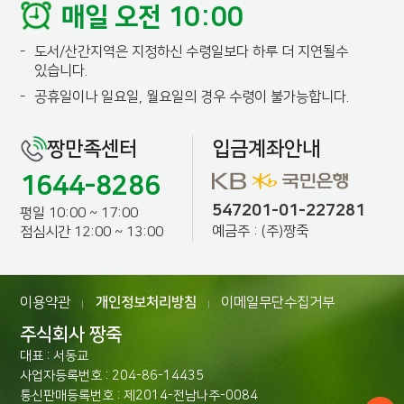
매일 오전 10:00
-
도서/산간지역은 지정하신 수령일보다 하루 더 지연될수
있습니다.
-
공휴일이나 일요일, 월요일의 경우 수령이 불가능합니다.
짱만족센터
입금계좌안내
1644-8286
547201-01-227281
평일 10:00 ~ 17:00
예금주 : (주)짱죽
점심시간 12:00 ~ 13:00
이용약관
개인정보처리방침
이메일무단수집거부
|
|
주식회사 짱죽
대표 : 서동교
사업자등록번호 : 204-86-14435
통신판매등록번호 : 제2014-전남나주-0084