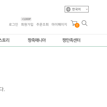
한국어
+3,000P
로그인
회원가입
주문조회
마이페이지
0
스토리
짱죽매니아
짱만족센터
다.