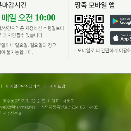
문마감시간
짱죽 모바일 앱
10:00
매일 오전
서/산간지역은 지정하신 수령일보다
 더 지연될수 있습니다.
일이나 일요일, 월요일의 경우
-
모바일로 더 간편하게 이용해
이 불가능합니다.
이메일무단수집거부
사이트맵
 동수농공단지길 62-215)
대표 : 서동교
ye02@hanmail.net
사업자등록번호 : 204-86-14435
자 : 신승철