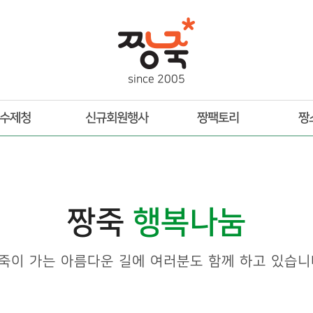
s
i
n
c
e
2
0
0
5
수제청
신규회원행사
짱팩토리
짱
짱죽
행복나눔
죽이 가는 아름다운 길에 여러분도 함께 하고 있습니