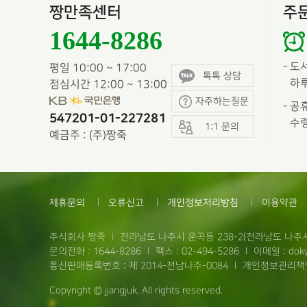
짱만족센터
주
1644-8286
-
도
평일 10:00 ~ 17:00
톡톡 상담
하루
점심시간 12:00 ~ 13:00
자주하는질문
-
공휴
547201-01-227281
수령
1:1 문의
예금주 : (주)짱죽
제휴문의
오류신고
개인정보처리방침
이용약관
주식회사 짱죽
전라남도 나주시 운곡동 238-2(전라남도 나주시
문의전화 : 1644-8286
팩스 : 02-494-5286
이메일 : doky
통신판매등록번호 : 제 2014-전남나주-0084
개인정보관리책임
Copyright © jjangjuk. All rights reserved.