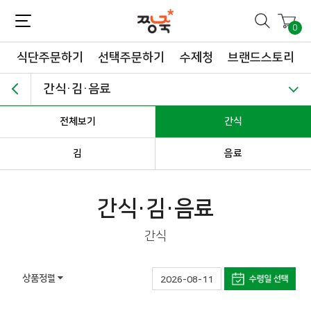
짱죽-정성이 가득한 짱죽!
맛~있는 이유식 짱죽♡할인해봄 *신규몰 이유식 1900원~ + 적립금 3천점 *기획전 할인 최대 ~62%, 짱죽 GO!
0
식단주문하기
선택주문하기
수제청
브랜드스토리
간식·김·음료
전체보기
간식
김
음료
간식·김·음료
간식
상품정렬
2026-08-11