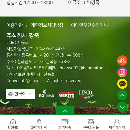
예금주 : (주)짱죽
점심시간 12:00 ~ 13:00
이용약관
개인정보처리방침
이메일무단수집거부
|
|
주식회사 짱죽
대표 : 서동교
사업자등록번호 : 204-86-14435
통신판매등록번호 : 제2014-전남나주-0084
주소 : 전라남도 나주시 운곡동 238-2
팩스 : 02-494-5286 이메일 : dokyye02@hanmail.net
개인정보관리책임자 : 신승철
Copyright ⓒ jjangjuk. All rights reserved.
한국어
HOME
2팩 체험팩
정기배송
신규회원몰
마이페이지