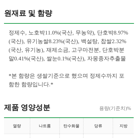
원재료 및 함량
정제수, 노호박11.0%(국산, 무농약), 단호박8.97%
(국산), 유기농쌀8.23%(국산), 백설탕, 찹쌀2.32%
(국산, 유기농), 재제소금, 고구마전분, 단호박분
말0.41%(국산), 쌀눈0.1%(국산), 자몽종자추출물
*본 함량은 생쌀기준으로 했으며 정제수까지 포
함한 함량입니다.*						
제품 영양성분
용량(기준치)%
열량
나트륨
탄수화물
당류
지방