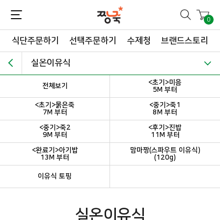
짱죽-정성이 가득한 짱죽!
맛~있는 이유식 짱죽♡할인해봄 *신규몰 이유식 1900원~ + 적립금 3천점 *기획전 할인 최대 ~62%, 짱죽 GO!
0
식단주문하기
선택주문하기
수제청
브랜드스토리
실온이유식
<초기>미음
전체보기
5M 부터
<초기>묽은죽
<중기>죽1
7M 부터
8M 부터
<중기>죽2
<후기>진밥
9M 부터
11M 부터
<완료기>아기밥
맘마짱(스파우트 이유식)
13M 부터
(120g)
이유식 토핑
실온이유식