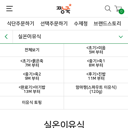
짱죽-정성이 가득한 짱죽!
맛~있는 이유식 짱죽♡할인해봄 *신규몰 이유식 1900원~ + 적립금 3천점 *기획전 할인 최대 ~62%, 짱죽 GO!
0
식단주문하기
선택주문하기
수제청
브랜드스토리
실온이유식
<초기>미음
전체보기
5M 부터
<초기>묽은죽
<중기>죽1
7M 부터
8M 부터
<중기>죽2
<후기>진밥
9M 부터
11M 부터
<완료기>아기밥
맘마짱(스파우트 이유식)
13M 부터
(120g)
이유식 토핑
실온이유식