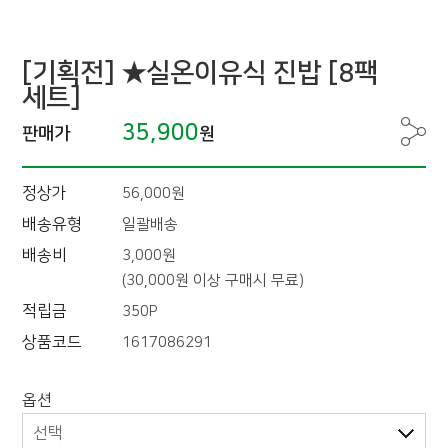
[기획전] ★실온이유식 진밥 [8팩
세트]
35,900
판매가
원
정상가
56,000원
배송유형
일괄배송
배송비
3,000원
(30,000원 이상 구매시 무료)
적립금
350P
상품코드
1617086291
옵션