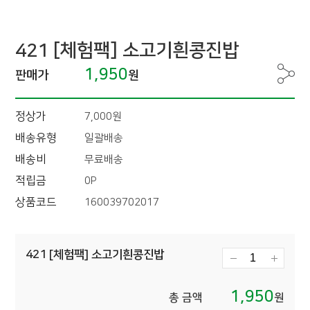
421 [체험팩] 소고기흰콩진밥
1,950
판매가
원
정상가
7,000원
배송유형
일괄배송
배송비
무료배송
적립금
0P
상품코드
160039702017
421 [체험팩] 소고기흰콩진밥
1,950
총 금액
원