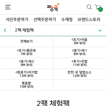
짱죽-정성이 가득한 짱죽!
맛~있는 이유식 짱죽♡할인해봄 *신규몰 이유식 1900원~ + 적립금 3천점 *기획전 할인 최대 ~62%, 짱죽 GO!
0
식단주문하기
선택주문하기
수제청
브랜드스토리
2팩 체험팩
<초기>미음
전체보기
5M 부터
<초기>묽은죽
<중기>죽1
7M 부터
8M 부터
<중기>죽2
<후기>진밥
9M 부터
11M 부터
<완료기>아기밥
반찬·국·덮밥소스
13M 부터
12M 부터
볶음밥
15M 부터
2팩 체험팩