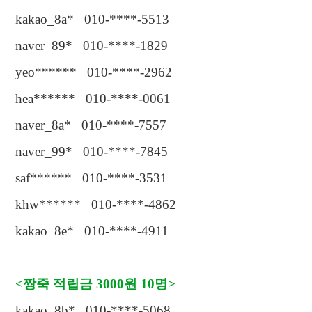
kakao_8a* 010-****-5513
naver_89* 010-****-1829
yeo****** 010-****-2962
hea****** 010-****-0061
naver_8a* 010-****-7557
naver_99* 010-****-7845
saf****** 010-****-3531
khw****** 010-****-4862
kakao_8e* 010-****-4911
<
짱죽 적립금
3000
원
10
명
>
kakao_8b* 010-****-5068