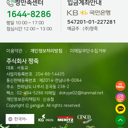
짱만족센터
입금계좌안내
1644-8286
547201-01-227281
평일 10:00 ~ 17:00
예금주 : (주)짱죽
점심시간 12:00 ~ 13:00
이용약관
개인정보처리방침
이메일무단수집거부
|
|
주식회사 짱죽
대표 : 서동교
사업자등록번호 : 204-86-14435
통신판매등록번호 : 제2014-전남나주-0084
주소 : 전라남도 나주시 운곡동 238-2
팩스 : 02-494-5286 이메일 : dokyye02@hanmail.net
개인정보관리책임자 : 신승철
Copyright ⓒ jjangjuk. All rights reserved.
한국어