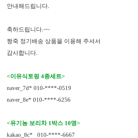
안내해드립니다
.
축하드립니다
.~~
짱죽 정기배송 상품을 이용해 주셔서
감사합니다
.
<
이유식토핑
4
종세트
>
naver_7d* 010-****-0519
naver_8e* 010-****-6256
<
유기농 보리차
1
박스
10
명
>
kakao_8c* 010-****-6667