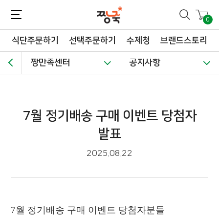
짱죽-정성이 가득한 짱죽!
맛~있는 이유식 짱죽♡할인해봄 *신규몰 이유식 1900원~ + 적립금 3천점 *기획전 할인 최대 ~62%, 짱죽 GO!
0
식단주문하기
선택주문하기
수제청
브랜드스토리
짱만족센터
공지사항
7월 정기배송 구매 이벤트 당첨자
발표
2025.08.22
7
월 정기배송 구매 이벤트 당첨자분들