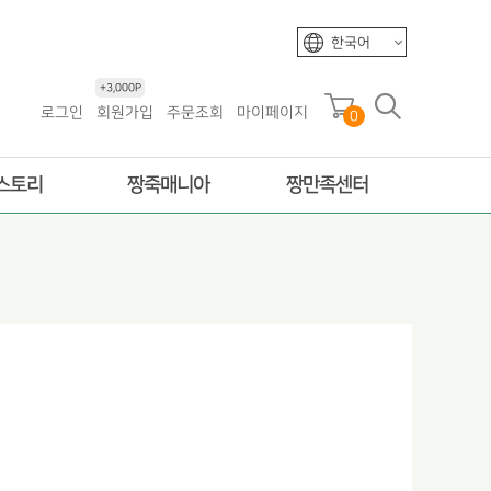
한국어
+3,000P
로그인
회원가입
주문조회
마이페이지
0
스토리
짱죽매니아
짱만족센터