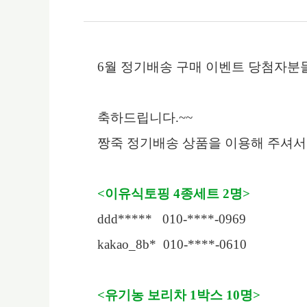
6
월 정기배송 구매 이벤트 당첨자분
축하드립니다
.~~
짱죽 정기배송 상품을 이용해 주셔
<
이유식토핑
4
종세트 2명
>
ddd***** 010-****-0969
kakao_8b* 010-****-0610
<
유기농 보리차
1
박스
10
명
>