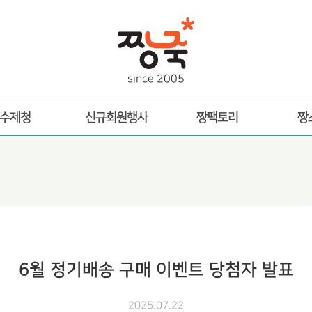
s
i
n
c
e
2
0
0
5
수제청
신규회원행사
짱팩토리
짱
6월 정기배송 구매 이벤트 당첨자 발표
2025.07.22