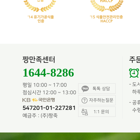
짱만족센터
주
1644-8286
-
도
평일 10:00 ~ 17:00
톡톡 상담
하루
점심시간 12:00 ~ 13:00
자주하는질문
-
공휴
547201-01-227281
수령
1:1 문의
예금주 : (주)짱죽