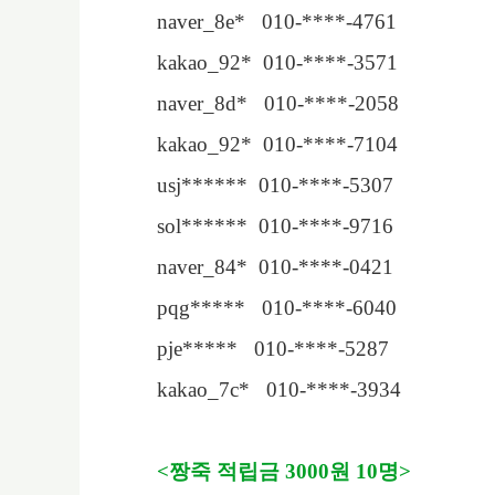
naver_8e* 010-****-4761
kakao_92* 010-****-3571
naver_8d* 010-****-2058
kakao_92* 010-****-7104
usj****** 010-****-5307
sol****** 010-****-9716
naver_84* 010-****-0421
pqg***** 010-****-6040
pje***** 010-****-5287
kakao_7c* 010-****-3934
<
짱죽 적립금
3000
원
10
명
>