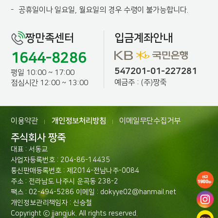
-
공휴일이나 일요일, 월요일의 경우 수령이 불가능합니다.
짱만족센터
입금계좌안내
1644-8286
547201-01-227281
평일 10:00 ~ 17:00
예금주 : (주)짱죽
점심시간 12:00 ~ 13:00
이용약관
개인정보처리방침
이메일무단수집거부
|
|
주식회사 짱죽
대표 : 서동교
사업자등록번호 : 204-86-14435
통신판매등록번호 : 제2014-전남나주-0084
주소 : 전라남도 나주시 운곡동 238-2
팩스 : 02-494-5286 이메일 : dokyye02@hanmail.net
개인정보관리책임자 : 신승철
Copyright ⓒ jjangjuk. All rights reserved.