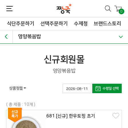
짱죽-정성이 가득한 짱죽!
맛~있는 이유식 짱죽♡할인해봄 *신규몰 이유식 1900원~ + 적립금 3천점 *기획전 할인 최대 ~62%, 짱죽 GO!
0
식단주문하기
선택주문하기
수제청
브랜드스토리
영양볶음밥
신규회원몰
영양볶음밥
상품정렬
2026-08-11
( 총 제품 : 10개 )
681 [신규] 한우토핑 초기