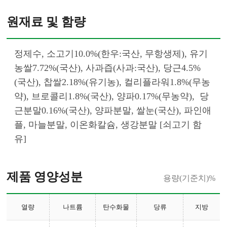
원재료 및 함량
정제수, 소고기10.0%(한우:국산, 무항생제), 유기
농쌀7.72%(국산), 사과즙(사과:국산), 당근4.5%
(국산), 찹쌀2.18%(유기농), 컬리플라워1.8%(무농
약), 브로콜리1.8%(국산), 양파0.17%(무농약),  당
근분말0.16%(국산), 양파분말, 쌀눈(국산), 파인애
플, 마늘분말, 이온화칼슘, 생강분말 [쇠고기 함
유]						
제품 영양성분
용량(기준치)%
열량
나트륨
탄수화물
당류
지방