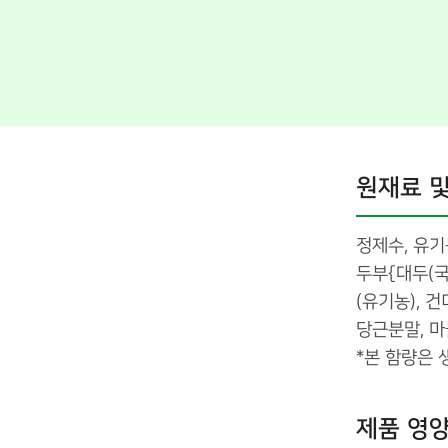
원재료 및
정제수, 유기
두부{대두(국산
(유기농), 건
당근분말, 마
*본 함량은
제품 영