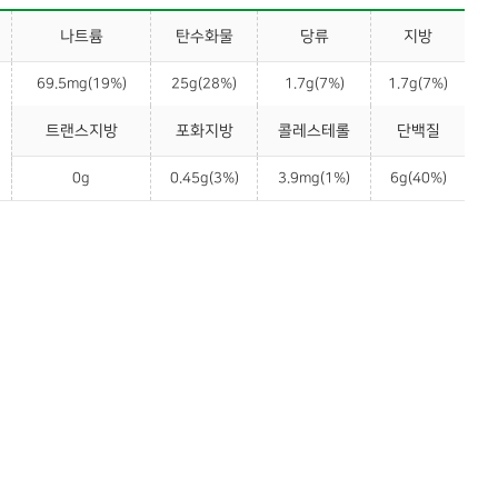
나트륨
탄수화물
당류
지방
69.5mg(19%)
25g(28%)
1.7g(7%)
1.7g(7%)
트랜스지방
포화지방
콜레스테롤
단백질
0g
0.45g(3%)
3.9mg(1%)
6g(40%)