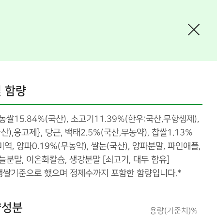
 함량
농쌀15.84%(국산), 소고기11.39%(한우:국산,무항생제),
),응고제}, 당근, 백태2.5%(국산,무농약), 찹쌀1.13%
미역, 양파0.19%(무농약), 쌀눈(국산), 양파분말, 파인애플,
늘분말, 이온화칼슘, 생강분말 [쇠고기, 대두 함유]
 생쌀기준으로 했으며 정제수까지 포함한 함량입니다.*
양성분
용량(기준치)%