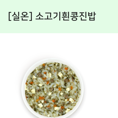
[실온] 소고기흰콩진밥