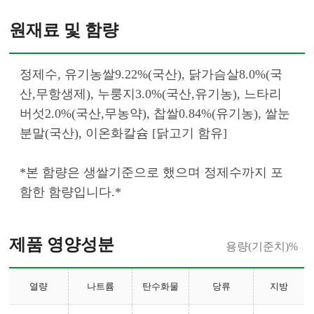
원재료 및 함량
정제수, 유기농쌀9.22%(국산), 닭가슴살8.0%(국
산,무항생제), 누룽지3.0%(국산,유기농), 느타리
버섯2.0%(국산,무농약), 찹쌀0.84%(유기농), 쌀눈
분말(국산), 이온화칼슘 [닭고기 함유]
*본 함량은 생쌀기준으로 했으며 정제수까지 포
함한 함량입니다.*						
제품 영양성분
용량(기준치)%
열량
나트륨
탄수화물
당류
지방