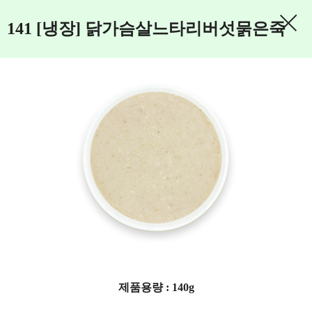
141 [냉장] 닭가슴살느타리버섯묽은죽
제품용량 : 140g