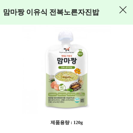
맘마짱 이유식 전복노른자진밥
제품용량 : 120g