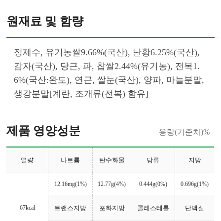
원재료 및 함량
정제수, 유기농쌀9.66%(국산), 난황6.25%(국산), 
감자(국산), 당근, 파, 찹쌀2.44%(유기농), 전복1.
6%(국산:완도), 연근, 쌀눈(국산), 양파, 마늘분말, 
생강분말[계란, 조개류(전복
제품 영양성분
용량(기준치)%
열량
나트륨
탄수화물
당류
지방
12.16mg(1%)
12.77g(4%)
0.444g(0%)
0.696g(1%)
67kcal
트랜스지방
포화지방
콜레스테롤
단백질