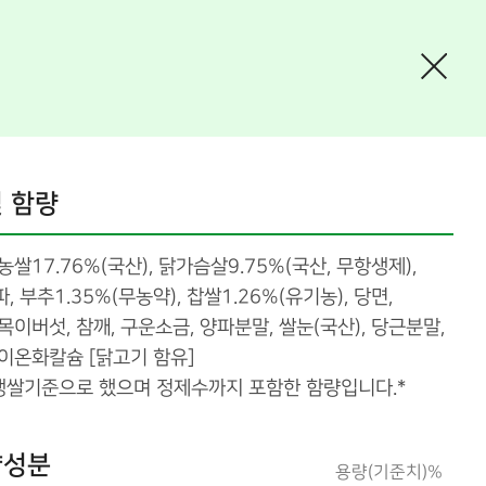
 함량
농쌀17.76%(국산), 닭가슴살9.75%(국산, 무항생제),
파, 부추1.35%(무농약), 찹쌀1.26%(유기농), 당면,
목이버섯, 참깨, 구운소금, 양파분말, 쌀눈(국산), 당근분말,
이온화칼슘 [닭고기 함유]
 생쌀기준으로 했으며 정제수까지 포함한 함량입니다.*
양성분
용량(기준치)%