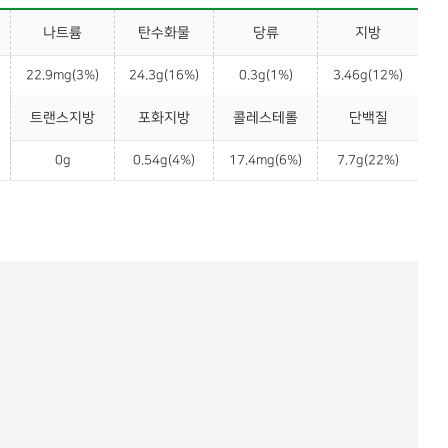
나트륨
탄수화물
당류
지방
22.9mg(3%)
24.3g(16%)
0.3g(1%)
3.46g(12%)
트랜스지방
포화지방
콜레스테롤
단백질
0g
0.54g(4%)
17.4mg(6%)
7.7g(22%)