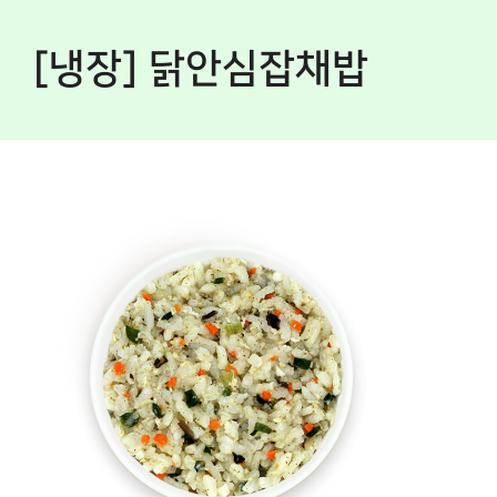
[냉장] 닭안심잡채밥